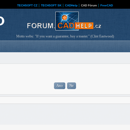
TECHSOFT CZ
│
TECHSOFT SK
│
CADHelp
│
CAD Fórum
│
FreeCAD
Motto webu: "If you want a guarantee, buy a toaster." (Clint Eastwood)