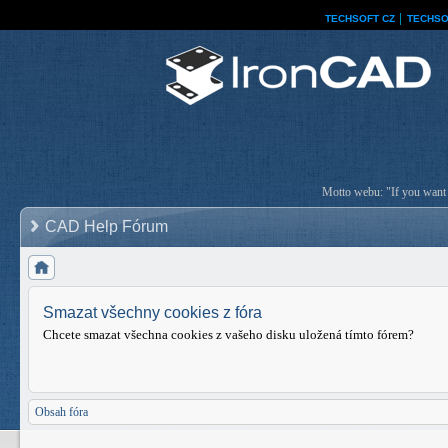
TECHSOFT CZ
│
TECHSO
Motto webu: "If you want a
CAD Help Fórum
Smazat všechny cookies z fóra
Chcete smazat všechna cookies z vašeho disku uložená tímto fórem?
Obsah fóra