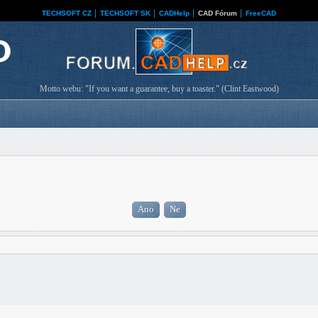
TECHSOFT CZ
│
TECHSOFT SK
│
CADHelp
│
CAD Fórum
│
FreeCAD
Motto webu: "If you want a guarantee, buy a toaster." (Clint Eastwood)