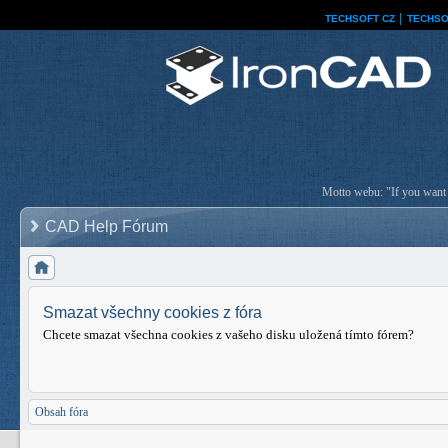
TECHSOFT CZ
│
TECHSO
Motto webu: "If you want a
CAD Help Fórum
Smazat všechny cookies z fóra
Chcete smazat všechna cookies z vašeho disku uložená tímto fórem?
Obsah fóra