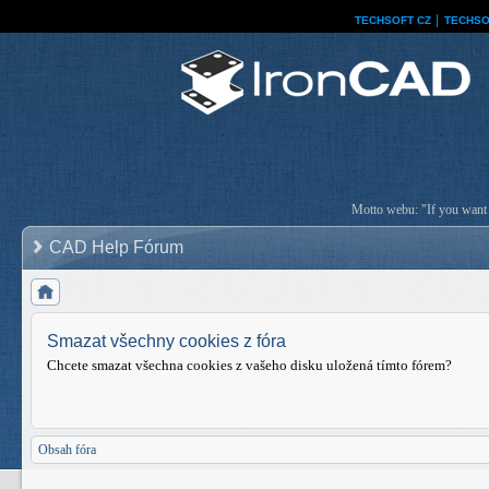
TECHSOFT CZ
│
TECHSO
Motto webu: "If you want a
CAD Help Fórum
Smazat všechny cookies z fóra
Chcete smazat všechna cookies z vašeho disku uložená tímto fórem?
Obsah fóra