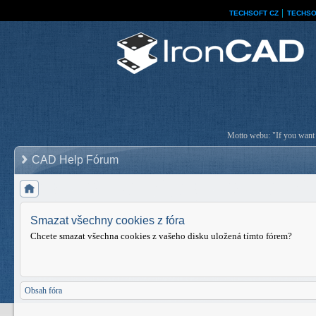
TECHSOFT CZ
│
TECHSO
Motto webu: "If you want a
CAD Help Fórum
Smazat všechny cookies z fóra
Chcete smazat všechna cookies z vašeho disku uložená tímto fórem?
Obsah fóra