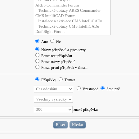
Ano
Ne
Názvy příspěvků a jejich texty
Pouze text příspěvku
Pouze názvy příspěvků
Pouze první příspěvek v tématu
Příspěvky
Témata
Vzestupně
Sestupně
znaků příspěvku