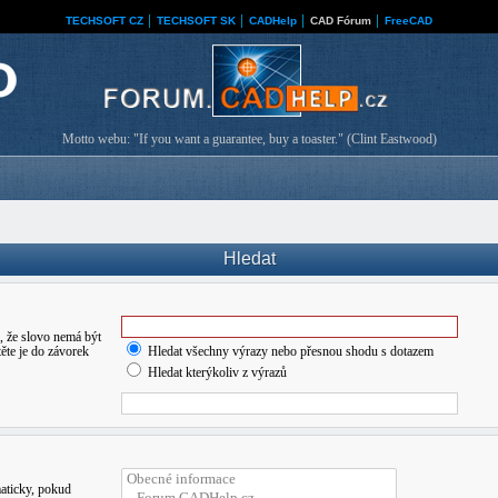
TECHSOFT CZ
│
TECHSOFT SK
│
CADHelp
│
CAD Fórum
│
FreeCAD
Motto webu: "If you want a guarantee, buy a toaster." (Clint Eastwood)
Hledat
 že slovo nemá být
ěte je do závorek
Hledat všechny výrazy nebo přesnou shodu s dotazem
Hledat kterýkoliv z výrazů
maticky, pokud