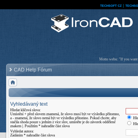
TECHSOFT CZ
│
TECHSO
Motto webu: "If you want a
CAD Help Fórum
Vyhledávaný text
Hledat klíčová slova:
Umístění
+
před slovem znamená, že slovo musí být ve výsledku přítomno,
a
-
znamená, že slovo nemá být ve výsledku přítomno. Pokud chcete, aby
Hle
stačila shoda pouze s jedním z více slov, umístěte je do závorek oddělené
Hle
znakem
|
. Použitím * nahradíte část slova
Vyhledat autora:
Zadáním * nahradíte část slova