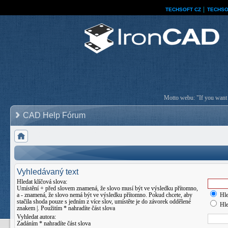
TECHSOFT CZ
│
TECHSO
Motto webu: "If you want a
CAD Help Fórum
Vyhledávaný text
Hledat klíčová slova:
Umístění
+
před slovem znamená, že slovo musí být ve výsledku přítomno,
a
-
znamená, že slovo nemá být ve výsledku přítomno. Pokud chcete, aby
Hle
stačila shoda pouze s jedním z více slov, umístěte je do závorek oddělené
Hle
znakem
|
. Použitím * nahradíte část slova
Vyhledat autora:
Zadáním * nahradíte část slova