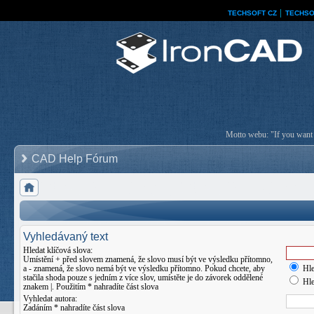
TECHSOFT CZ
│
TECHSO
Motto webu: "If you want a
CAD Help Fórum
Vyhledávaný text
Hledat klíčová slova:
Umístění
+
před slovem znamená, že slovo musí být ve výsledku přítomno,
a
-
znamená, že slovo nemá být ve výsledku přítomno. Pokud chcete, aby
Hle
stačila shoda pouze s jedním z více slov, umístěte je do závorek oddělené
Hle
znakem
|
. Použitím * nahradíte část slova
Vyhledat autora:
Zadáním * nahradíte část slova