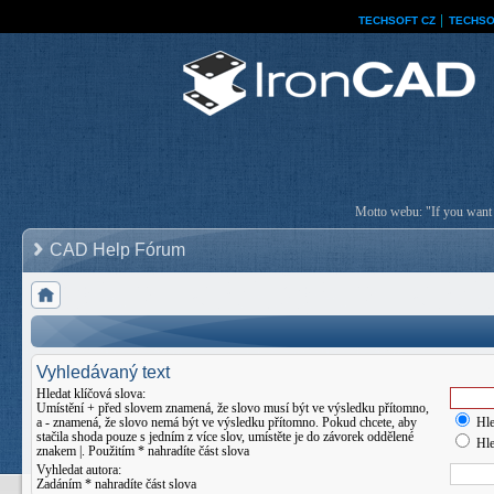
TECHSOFT CZ
│
TECHSO
Motto webu: "If you want a
CAD Help Fórum
Vyhledávaný text
Hledat klíčová slova:
Umístění
+
před slovem znamená, že slovo musí být ve výsledku přítomno,
a
-
znamená, že slovo nemá být ve výsledku přítomno. Pokud chcete, aby
Hle
stačila shoda pouze s jedním z více slov, umístěte je do závorek oddělené
Hle
znakem
|
. Použitím * nahradíte část slova
Vyhledat autora:
Zadáním * nahradíte část slova