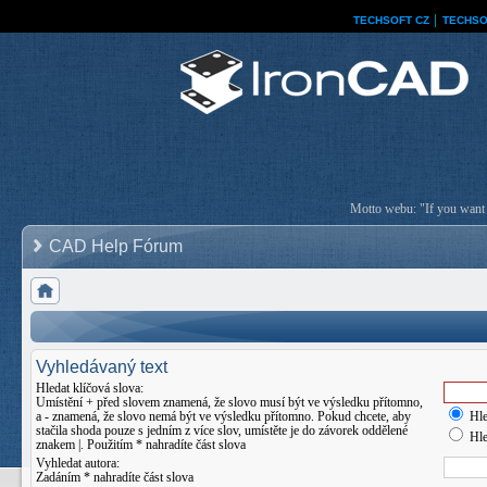
TECHSOFT CZ
│
TECHSO
Motto webu: "If you want a
CAD Help Fórum
Vyhledávaný text
Hledat klíčová slova:
Umístění
+
před slovem znamená, že slovo musí být ve výsledku přítomno,
a
-
znamená, že slovo nemá být ve výsledku přítomno. Pokud chcete, aby
Hle
stačila shoda pouze s jedním z více slov, umístěte je do závorek oddělené
Hle
znakem
|
. Použitím * nahradíte část slova
Vyhledat autora:
Zadáním * nahradíte část slova