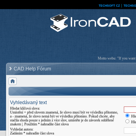
TECHSOFT CZ
│
TECHSO
Motto webu: "If you want a
CAD Help Fórum
Vyhledávaný text
Hledat klíčová slova:
Umístění
+
před slovem znamená, že slovo musí být ve výsledku přítomno,
a
-
znamená, že slovo nemá být ve výsledku přítomno. Pokud chcete, aby
Hle
stačila shoda pouze s jedním z více slov, umístěte je do závorek oddělené
Hle
znakem
|
. Použitím * nahradíte část slova
Vyhledat autora:
Zadáním * nahradíte část slova