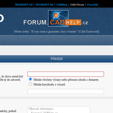
TECHSOFT CZ
│
TECHSOFT SK
│
CADHelp
│
CAD Fórum
│
FreeCAD
Motto webu: "If you want a guarantee, buy a toaster." (Clint Eastwood)
Hledat
 že slovo nemá být
ěte je do závorek
Hledat všechny výrazy nebo přesnou shodu s dotazem
Hledat kterýkoliv z výrazů
maticky, pokud