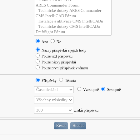
Ano
Ne
Názvy příspěvků a jejich texty
Pouze text příspěvku
Pouze názvy příspěvků
Pouze první příspěvek v tématu
Příspěvky
Témata
Vzestupně
Sestupně
znaků příspěvku