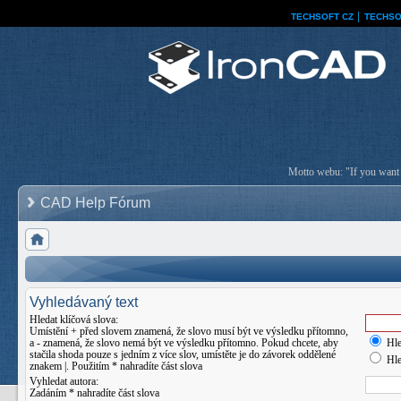
TECHSOFT CZ
│
TECHSO
Motto webu: "If you want a
CAD Help Fórum
Vyhledávaný text
Hledat klíčová slova:
Umístění
+
před slovem znamená, že slovo musí být ve výsledku přítomno,
a
-
znamená, že slovo nemá být ve výsledku přítomno. Pokud chcete, aby
Hle
stačila shoda pouze s jedním z více slov, umístěte je do závorek oddělené
Hle
znakem
|
. Použitím * nahradíte část slova
Vyhledat autora:
Zadáním * nahradíte část slova