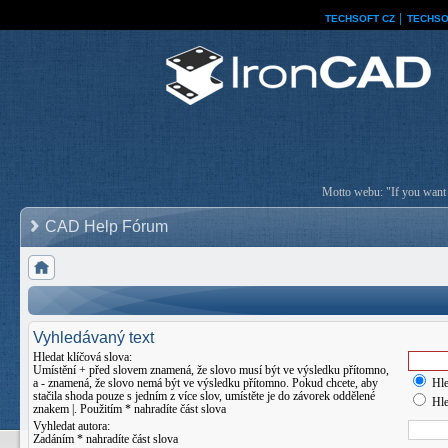
TECHSOFT CZ
│
TECHSO
Motto webu: "If you want a
CAD Help Fórum
Vyhledávaný text
Hledat klíčová slova:
Umístění
+
před slovem znamená, že slovo musí být ve výsledku přítomno,
a
-
znamená, že slovo nemá být ve výsledku přítomno. Pokud chcete, aby
Hle
stačila shoda pouze s jedním z více slov, umístěte je do závorek oddělené
Hle
znakem
|
. Použitím * nahradíte část slova
Vyhledat autora:
Zadáním * nahradíte část slova