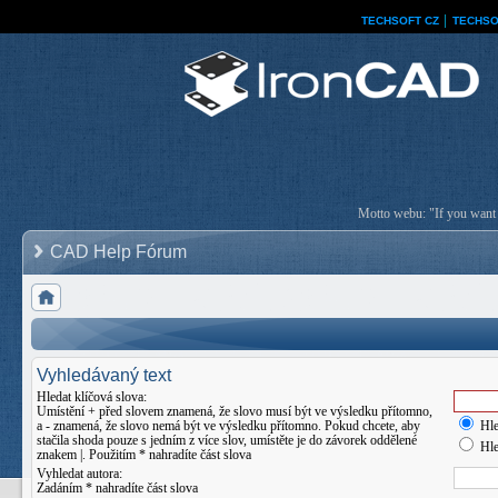
TECHSOFT CZ
│
TECHSO
Motto webu: "If you want a
CAD Help Fórum
Vyhledávaný text
Hledat klíčová slova:
Umístění
+
před slovem znamená, že slovo musí být ve výsledku přítomno,
a
-
znamená, že slovo nemá být ve výsledku přítomno. Pokud chcete, aby
Hle
stačila shoda pouze s jedním z více slov, umístěte je do závorek oddělené
Hle
znakem
|
. Použitím * nahradíte část slova
Vyhledat autora:
Zadáním * nahradíte část slova