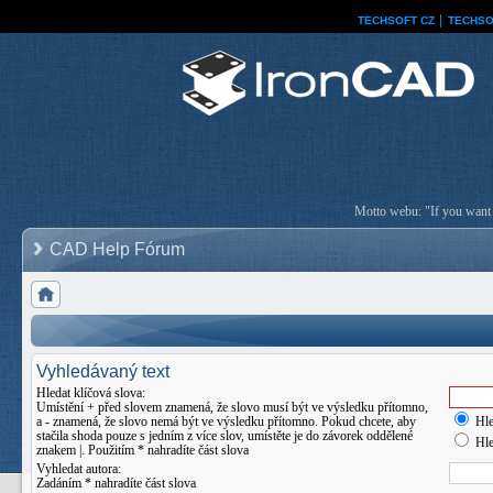
TECHSOFT CZ
│
TECHSO
Motto webu: "If you want a
CAD Help Fórum
Vyhledávaný text
Hledat klíčová slova:
Umístění
+
před slovem znamená, že slovo musí být ve výsledku přítomno,
a
-
znamená, že slovo nemá být ve výsledku přítomno. Pokud chcete, aby
Hle
stačila shoda pouze s jedním z více slov, umístěte je do závorek oddělené
Hle
znakem
|
. Použitím * nahradíte část slova
Vyhledat autora:
Zadáním * nahradíte část slova