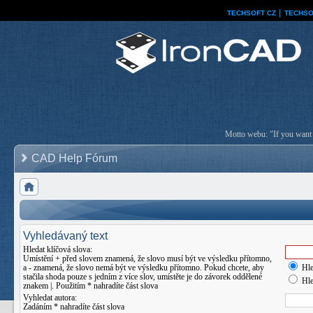
TECHSOFT CZ
│
TECHSO
Motto webu: "If you want a
CAD Help Fórum
Vyhledávaný text
Hledat klíčová slova:
Umístění
+
před slovem znamená, že slovo musí být ve výsledku přítomno,
a
-
znamená, že slovo nemá být ve výsledku přítomno. Pokud chcete, aby
Hle
stačila shoda pouze s jedním z více slov, umístěte je do závorek oddělené
Hle
znakem
|
. Použitím * nahradíte část slova
Vyhledat autora:
Zadáním * nahradíte část slova