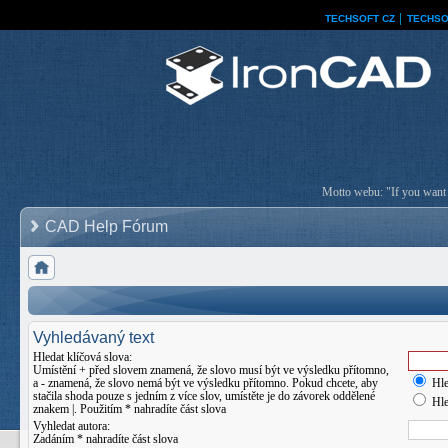
TECHSOFT CZ
│
TECHSO
Motto webu: "If you want a
CAD Help Fórum
Vyhledávaný text
Hledat klíčová slova:
Umístění
+
před slovem znamená, že slovo musí být ve výsledku přítomno,
a
-
znamená, že slovo nemá být ve výsledku přítomno. Pokud chcete, aby
Hle
stačila shoda pouze s jedním z více slov, umístěte je do závorek oddělené
Hle
znakem
|
. Použitím * nahradíte část slova
Vyhledat autora:
Zadáním * nahradíte část slova