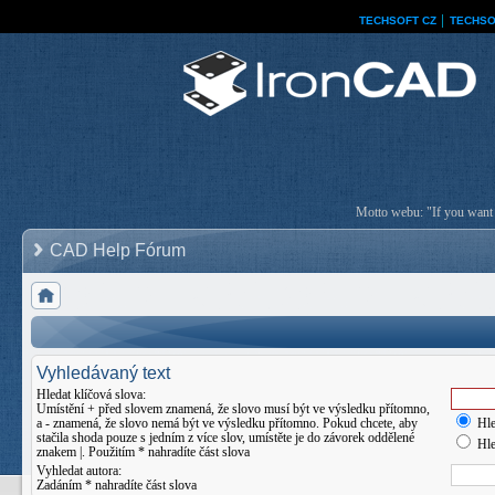
TECHSOFT CZ
│
TECHSO
Motto webu: "If you want a
CAD Help Fórum
Vyhledávaný text
Hledat klíčová slova:
Umístění
+
před slovem znamená, že slovo musí být ve výsledku přítomno,
a
-
znamená, že slovo nemá být ve výsledku přítomno. Pokud chcete, aby
Hle
stačila shoda pouze s jedním z více slov, umístěte je do závorek oddělené
Hle
znakem
|
. Použitím * nahradíte část slova
Vyhledat autora:
Zadáním * nahradíte část slova