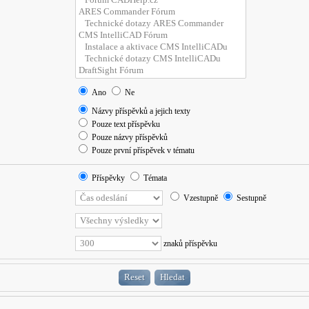
Ano
Ne
Názvy příspěvků a jejich texty
Pouze text příspěvku
Pouze názvy příspěvků
Pouze první příspěvek v tématu
Příspěvky
Témata
Vzestupně
Sestupně
znaků příspěvku