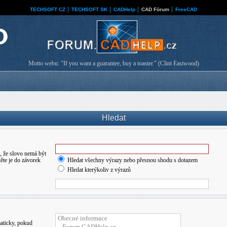
TECHSOFT CZ
│
TECHSOFT SK
│
CADHelp
│
CAD Fórum
│
FreeCAD
Motto webu: "If you want a guarantee, buy a toaster." (Clint Eastwood)
Hledat
 že slovo nemá být
ěte je do závorek
Hledat všechny výrazy nebo přesnou shodu s dotazem
Hledat kterýkoliv z výrazů
maticky, pokud