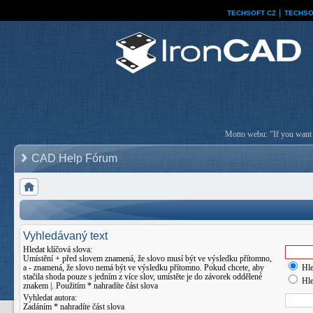
TECHSOFT CZ
│
TECHSO
Motto webu: "If you want a
CAD Help Fórum
Vyhledávaný text
Hledat klíčová slova:
Umístění
+
před slovem znamená, že slovo musí být ve výsledku přítomno,
a
-
znamená, že slovo nemá být ve výsledku přítomno. Pokud chcete, aby
Hle
stačila shoda pouze s jedním z více slov, umístěte je do závorek oddělené
Hle
znakem
|
. Použitím * nahradíte část slova
Vyhledat autora:
Zadáním * nahradíte část slova