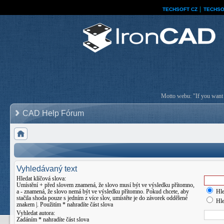
TECHSOFT CZ
│
TECHSO
Motto webu: "If you want a
CAD Help Fórum
Vyhledávaný text
Hledat klíčová slova:
Umístění
+
před slovem znamená, že slovo musí být ve výsledku přítomno,
a
-
znamená, že slovo nemá být ve výsledku přítomno. Pokud chcete, aby
Hle
stačila shoda pouze s jedním z více slov, umístěte je do závorek oddělené
Hle
znakem
|
. Použitím * nahradíte část slova
Vyhledat autora:
Zadáním * nahradíte část slova