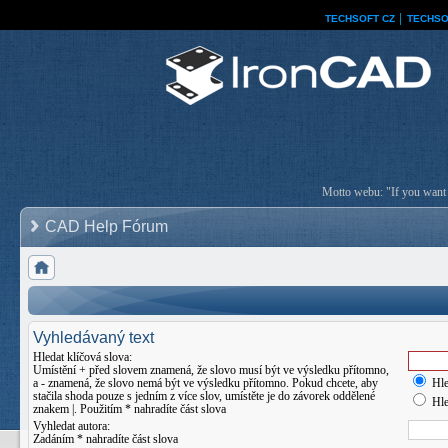
TECHSOFT CZ
│
TECHSO
Motto webu: "If you want a
CAD Help Fórum
Vyhledávaný text
Hledat klíčová slova:
Umístění
+
před slovem znamená, že slovo musí být ve výsledku přítomno,
a
-
znamená, že slovo nemá být ve výsledku přítomno. Pokud chcete, aby
Hle
stačila shoda pouze s jedním z více slov, umístěte je do závorek oddělené
Hle
znakem
|
. Použitím * nahradíte část slova
Vyhledat autora:
Zadáním * nahradíte část slova