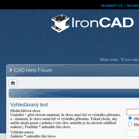
TECHSOFT CZ
│
TECHSO
Motto webu: "If you want a
CAD Help Fórum
Vyhledávaný text
Hledat klíčová slova:
Umístění
+
před slovem znamená, že slovo musí být ve výsledku přítomno,
a
-
znamená, že slovo nemá být ve výsledku přítomno. Pokud chcete, aby
Hle
stačila shoda pouze s jedním z více slov, umístěte je do závorek oddělené
Hle
znakem
|
. Použitím * nahradíte část slova
Vyhledat autora:
Zadáním * nahradíte část slova