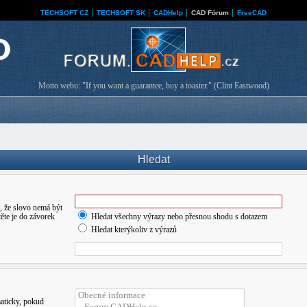
TECHSOFT CZ
│
TECHSOFT SK
│
CADHelp
│
CAD Fórum
│
FreeCAD
Motto webu: "If you want a guarantee, buy a toaster." (Clint Eastwood)
Hledat
 že slovo nemá být
ěte je do závorek
Hledat všechny výrazy nebo přesnou shodu s dotazem
Hledat kterýkoliv z výrazů
maticky, pokud