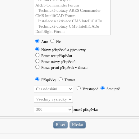
Ano
Ne
Názvy příspěvků a jejich texty
Pouze text příspěvku
Pouze názvy příspěvků
Pouze první příspěvek v tématu
Příspěvky
Témata
Vzestupně
Sestupně
znaků příspěvku