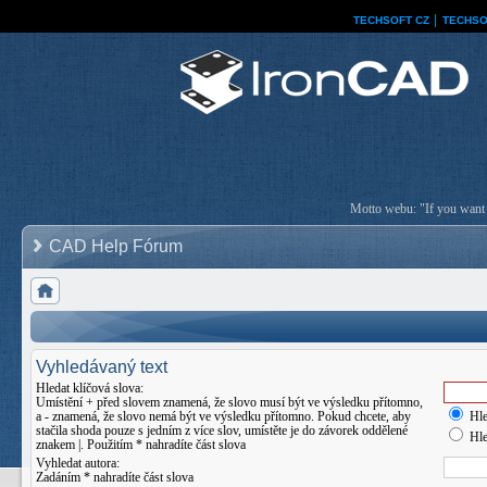
TECHSOFT CZ
│
TECHSO
Motto webu: "If you want a
CAD Help Fórum
Vyhledávaný text
Hledat klíčová slova:
Umístění
+
před slovem znamená, že slovo musí být ve výsledku přítomno,
a
-
znamená, že slovo nemá být ve výsledku přítomno. Pokud chcete, aby
Hle
stačila shoda pouze s jedním z více slov, umístěte je do závorek oddělené
Hle
znakem
|
. Použitím * nahradíte část slova
Vyhledat autora:
Zadáním * nahradíte část slova