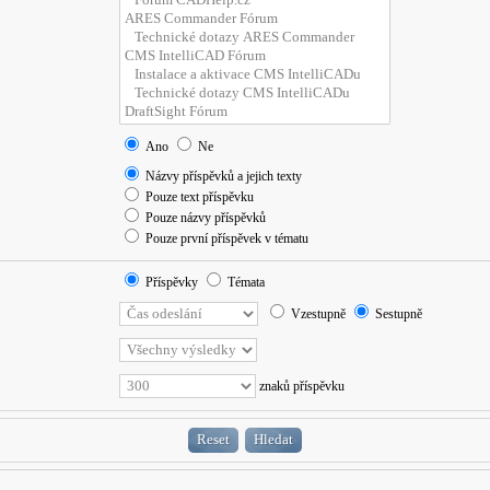
Ano
Ne
Názvy příspěvků a jejich texty
Pouze text příspěvku
Pouze názvy příspěvků
Pouze první příspěvek v tématu
Příspěvky
Témata
Vzestupně
Sestupně
znaků příspěvku