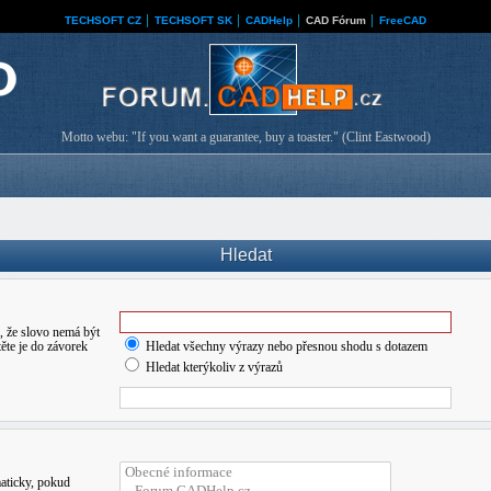
TECHSOFT CZ
│
TECHSOFT SK
│
CADHelp
│
CAD Fórum
│
FreeCAD
Motto webu: "If you want a guarantee, buy a toaster." (Clint Eastwood)
Hledat
 že slovo nemá být
ěte je do závorek
Hledat všechny výrazy nebo přesnou shodu s dotazem
Hledat kterýkoliv z výrazů
maticky, pokud