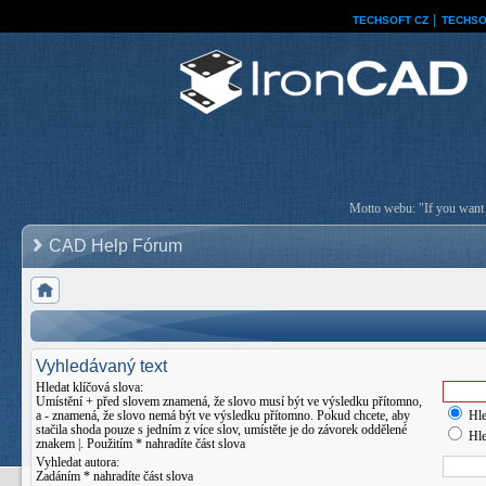
TECHSOFT CZ
│
TECHSO
Motto webu: "If you want a
CAD Help Fórum
Vyhledávaný text
Hledat klíčová slova:
Umístění
+
před slovem znamená, že slovo musí být ve výsledku přítomno,
a
-
znamená, že slovo nemá být ve výsledku přítomno. Pokud chcete, aby
Hle
stačila shoda pouze s jedním z více slov, umístěte je do závorek oddělené
Hle
znakem
|
. Použitím * nahradíte část slova
Vyhledat autora:
Zadáním * nahradíte část slova