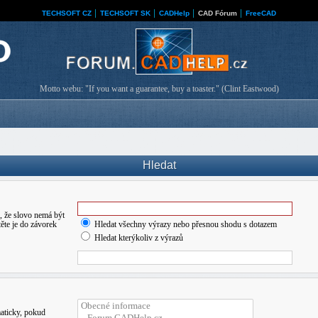
TECHSOFT CZ
│
TECHSOFT SK
│
CADHelp
│
CAD Fórum
│
FreeCAD
Motto webu: "If you want a guarantee, buy a toaster." (Clint Eastwood)
Hledat
 že slovo nemá být
ěte je do závorek
Hledat všechny výrazy nebo přesnou shodu s dotazem
Hledat kterýkoliv z výrazů
maticky, pokud