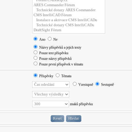
Ano
Ne
Názvy příspěvků a jejich texty
Pouze text příspěvku
Pouze názvy příspěvků
Pouze první příspěvek v tématu
Příspěvky
Témata
Vzestupně
Sestupně
znaků příspěvku