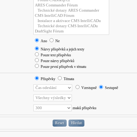
Ano
Ne
Názvy příspěvků a jejich texty
Pouze text příspěvku
Pouze názvy příspěvků
Pouze první příspěvek v tématu
Příspěvky
Témata
Vzestupně
Sestupně
znaků příspěvku