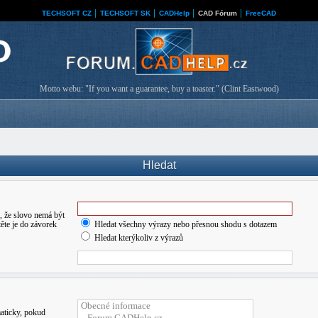
TECHSOFT CZ
│
TECHSOFT SK
│
CADHelp
│
CAD Fórum
│
FreeCAD
Motto webu: "If you want a guarantee, buy a toaster." (Clint Eastwood)
Hledat
 že slovo nemá být
ěte je do závorek
Hledat všechny výrazy nebo přesnou shodu s dotazem
Hledat kterýkoliv z výrazů
maticky, pokud