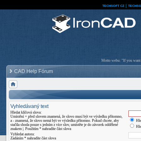
TECHSOFT CZ
│
TECHSO
Motto webu: "If you want a
CAD Help Fórum
Vyhledávaný text
Hledat klíčová slova:
Umístění
+
před slovem znamená, že slovo musí být ve výsledku přítomno,
a
-
znamená, že slovo nemá být ve výsledku přítomno. Pokud chcete, aby
Hle
stačila shoda pouze s jedním z více slov, umístěte je do závorek oddělené
Hle
znakem
|
. Použitím * nahradíte část slova
Vyhledat autora:
Zadáním * nahradíte část slova