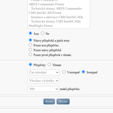
Ano
Ne
Názvy příspěvků a jejich texty
Pouze text příspěvku
Pouze názvy příspěvků
Pouze první příspěvek v tématu
Příspěvky
Témata
Vzestupně
Sestupně
znaků příspěvku