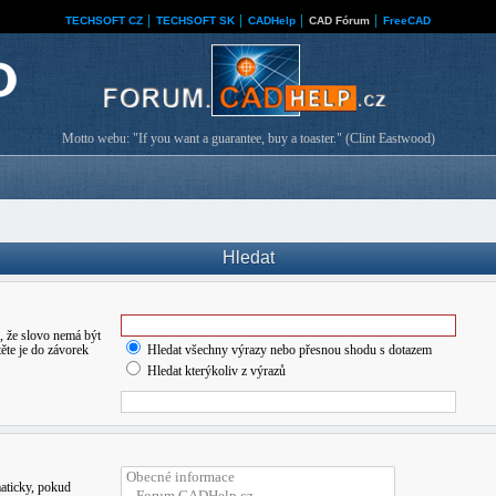
TECHSOFT CZ
│
TECHSOFT SK
│
CADHelp
│
CAD Fórum
│
FreeCAD
Motto webu: "If you want a guarantee, buy a toaster." (Clint Eastwood)
Hledat
 že slovo nemá být
ěte je do závorek
Hledat všechny výrazy nebo přesnou shodu s dotazem
Hledat kterýkoliv z výrazů
maticky, pokud