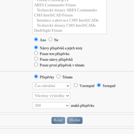
Ano
Ne
Názvy příspěvků a jejich texty
Pouze text příspěvku
Pouze názvy příspěvků
Pouze první příspěvek v tématu
Příspěvky
Témata
Vzestupně
Sestupně
znaků příspěvku