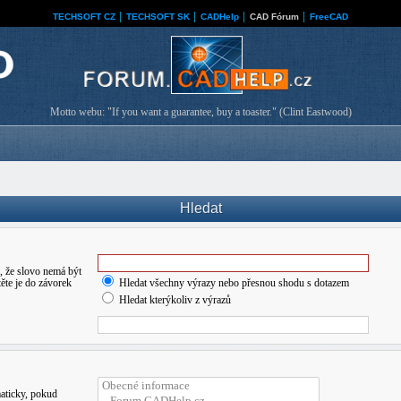
TECHSOFT CZ
│
TECHSOFT SK
│
CADHelp
│
CAD Fórum
│
FreeCAD
Motto webu: "If you want a guarantee, buy a toaster." (Clint Eastwood)
Hledat
 že slovo nemá být
ěte je do závorek
Hledat všechny výrazy nebo přesnou shodu s dotazem
Hledat kterýkoliv z výrazů
maticky, pokud