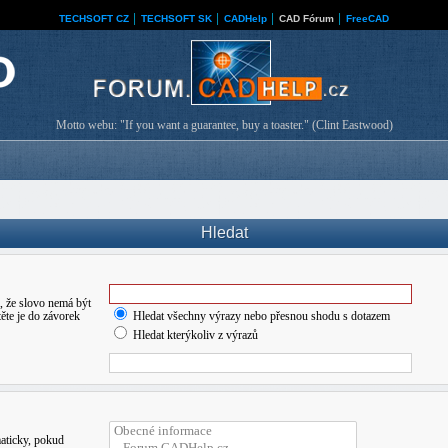
TECHSOFT CZ
│
TECHSOFT SK
│
CADHelp
│
CAD Fórum
│
FreeCAD
Motto webu: "If you want a guarantee, buy a toaster." (Clint Eastwood)
Hledat
 že slovo nemá být
ěte je do závorek
Hledat všechny výrazy nebo přesnou shodu s dotazem
Hledat kterýkoliv z výrazů
maticky, pokud