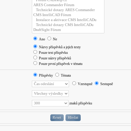
Ano
Ne
Názvy příspěvků a jejich texty
Pouze text příspěvku
Pouze názvy příspěvků
Pouze první příspěvek v tématu
Příspěvky
Témata
Vzestupně
Sestupně
znaků příspěvku