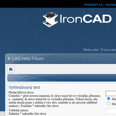
TECHSOFT CZ
│
TECHSO
Motto webu: "If you want a
CAD Help Fórum
Vyhledávaný text
Hledat klíčová slova:
Umístění
+
před slovem znamená, že slovo musí být ve výsledku přítomno,
a
-
znamená, že slovo nemá být ve výsledku přítomno. Pokud chcete, aby
Hle
stačila shoda pouze s jedním z více slov, umístěte je do závorek oddělené
Hle
znakem
|
. Použitím * nahradíte část slova
Vyhledat autora:
Zadáním * nahradíte část slova