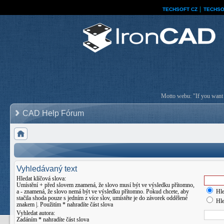
TECHSOFT CZ
│
TECHSO
Motto webu: "If you want a
CAD Help Fórum
Vyhledávaný text
Hledat klíčová slova:
Umístění
+
před slovem znamená, že slovo musí být ve výsledku přítomno,
a
-
znamená, že slovo nemá být ve výsledku přítomno. Pokud chcete, aby
Hle
stačila shoda pouze s jedním z více slov, umístěte je do závorek oddělené
Hle
znakem
|
. Použitím * nahradíte část slova
Vyhledat autora:
Zadáním * nahradíte část slova