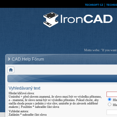
TECHSOFT CZ
│
TECHSO
Motto webu: "If you want a
CAD Help Fórum
Vyhledávaný text
Hledat klíčová slova:
Umístění
+
před slovem znamená, že slovo musí být ve výsledku přítomno,
a
-
znamená, že slovo nemá být ve výsledku přítomno. Pokud chcete, aby
Hle
stačila shoda pouze s jedním z více slov, umístěte je do závorek oddělené
Hle
znakem
|
. Použitím * nahradíte část slova
Vyhledat autora:
Zadáním * nahradíte část slova