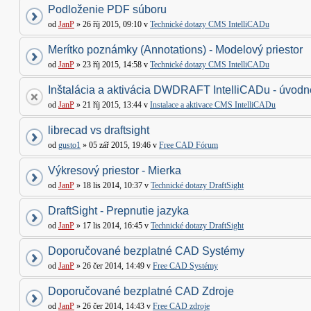
Podloženie PDF súboru
od
JanP
» 26 říj 2015, 09:10 v
Technické dotazy CMS IntelliCADu
Merítko poznámky (Annotations) - Modelový priestor
od
JanP
» 23 říj 2015, 14:58 v
Technické dotazy CMS IntelliCADu
Inštalácia a aktivácia DWDRAFT IntelliCADu - úvodné
od
JanP
» 21 říj 2015, 13:44 v
Instalace a aktivace CMS IntelliCADu
librecad vs draftsight
od
gusto1
» 05 zář 2015, 19:46 v
Free CAD Fórum
Výkresový priestor - Mierka
od
JanP
» 18 lis 2014, 10:37 v
Technické dotazy DraftSight
DraftSight - Prepnutie jazyka
od
JanP
» 17 lis 2014, 16:45 v
Technické dotazy DraftSight
Doporučované bezplatné CAD Systémy
od
JanP
» 26 čer 2014, 14:49 v
Free CAD Systémy
Doporučované bezplatné CAD Zdroje
od
JanP
» 26 čer 2014, 14:43 v
Free CAD zdroje