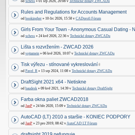
od
xchess
» 01 srp 2026, 20:08 v
Technické dotazy ZWCADu
Rules and Regulations for Accounts Management
od
bookingher
» 10 črc 2026, 15:58 v
CADprofi Fórum
Girls From Your Town - Anonymous Casual Dating - N
od
xchess
» 24 kvě 2026, 22:36 v
Technické dotazy ZWCADu
Lišta s rozvržením - ZWCAD 2026
od
vojtamein
» 06 kvě 2026, 10:07 v
Technické dotazy ZWCADu
Tisk výřezu - stínované vykreslování
od
Pavel_R
» 13 srp 2024, 11:08 v
Technické dotazy ZWCADu
DraftSight 2021 x64 - Netiskne
od
baudesk
» 09 kvě 2021, 14:39 v
Technické dotazy DraftSight
Farba okna paliet ZWCAD2018
od
JanP
» 24 bře 2020, 15:09 v
Technické dotazy ZWCADu
AutoCAD (LT) 2010 a staršie - KONIEC PODPORY
od
JanP
» 23 pro 2019, 08:42 v
AutoCAD LT Fórum
draftsight 2019 nefunguje