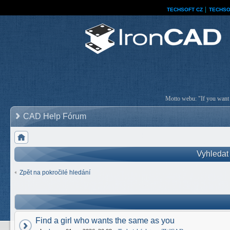
TECHSOFT CZ
│
TECHSO
Motto webu: "If you want a
CAD Help Fórum
Vyhledat
Zpět na pokročilé hledání
Find a girl who wants the same as you