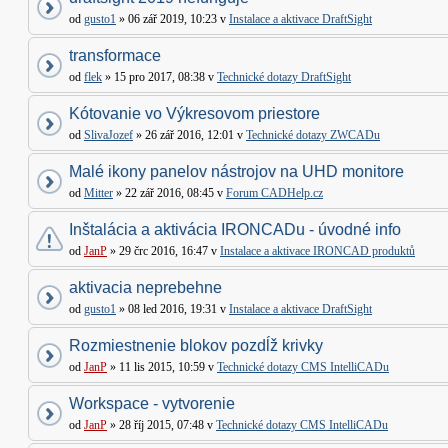
od
gusto1
» 06 zář 2019, 10:23 v
Instalace a aktivace DraftSight
transformace
od
flek
» 15 pro 2017, 08:38 v
Technické dotazy DraftSight
Kótovanie vo Výkresovom priestore
od
SlivaJozef
» 26 zář 2016, 12:01 v
Technické dotazy ZWCADu
Malé ikony panelov nástrojov na UHD monitore
od
Mitter
» 22 zář 2016, 08:45 v
Forum CADHelp.cz
Inštalácia a aktivácia IRONCADu - úvodné info
od
JanP
» 29 črc 2016, 16:47 v
Instalace a aktivace IRONCAD produktů
aktivacia neprebehne
od
gusto1
» 08 led 2016, 19:31 v
Instalace a aktivace DraftSight
Rozmiestnenie blokov pozdĺž krivky
od
JanP
» 11 lis 2015, 10:59 v
Technické dotazy CMS IntelliCADu
Workspace - vytvorenie
od
JanP
» 28 říj 2015, 07:48 v
Technické dotazy CMS IntelliCADu