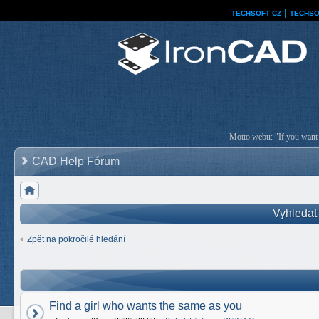
TECHSOFT CZ
│
TECHSO
Motto webu: "If you want a
CAD Help Fórum
Vyhledat
Zpět na pokročilé hledání
Find a girl who wants the same as you