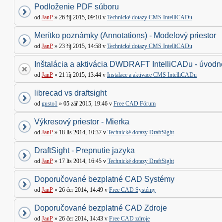
Podloženie PDF súboru
od
JanP
» 26 říj 2015, 09:10 v
Technické dotazy CMS IntelliCADu
Merítko poznámky (Annotations) - Modelový priestor
od
JanP
» 23 říj 2015, 14:58 v
Technické dotazy CMS IntelliCADu
Inštalácia a aktivácia DWDRAFT IntelliCADu - úvodné
od
JanP
» 21 říj 2015, 13:44 v
Instalace a aktivace CMS IntelliCADu
librecad vs draftsight
od
gusto1
» 05 zář 2015, 19:46 v
Free CAD Fórum
Výkresový priestor - Mierka
od
JanP
» 18 lis 2014, 10:37 v
Technické dotazy DraftSight
DraftSight - Prepnutie jazyka
od
JanP
» 17 lis 2014, 16:45 v
Technické dotazy DraftSight
Doporučované bezplatné CAD Systémy
od
JanP
» 26 čer 2014, 14:49 v
Free CAD Systémy
Doporučované bezplatné CAD Zdroje
od
JanP
» 26 čer 2014, 14:43 v
Free CAD zdroje