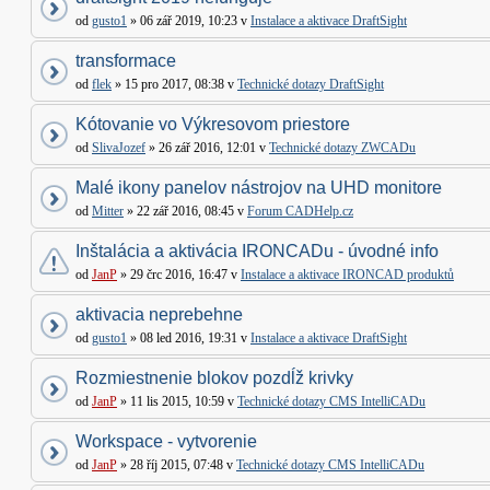
od
gusto1
» 06 zář 2019, 10:23 v
Instalace a aktivace DraftSight
transformace
od
flek
» 15 pro 2017, 08:38 v
Technické dotazy DraftSight
Kótovanie vo Výkresovom priestore
od
SlivaJozef
» 26 zář 2016, 12:01 v
Technické dotazy ZWCADu
Malé ikony panelov nástrojov na UHD monitore
od
Mitter
» 22 zář 2016, 08:45 v
Forum CADHelp.cz
Inštalácia a aktivácia IRONCADu - úvodné info
od
JanP
» 29 črc 2016, 16:47 v
Instalace a aktivace IRONCAD produktů
aktivacia neprebehne
od
gusto1
» 08 led 2016, 19:31 v
Instalace a aktivace DraftSight
Rozmiestnenie blokov pozdĺž krivky
od
JanP
» 11 lis 2015, 10:59 v
Technické dotazy CMS IntelliCADu
Workspace - vytvorenie
od
JanP
» 28 říj 2015, 07:48 v
Technické dotazy CMS IntelliCADu