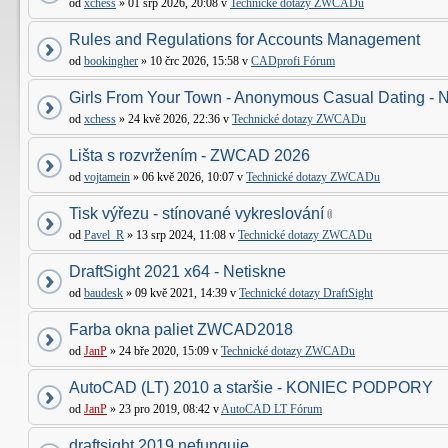
od
xchess
» 01 srp 2026, 20:08 v
Technické dotazy ZWCADu
Rules and Regulations for Accounts Management
od
bookingher
» 10 črc 2026, 15:58 v
CADprofi Fórum
Girls From Your Town - Anonymous Casual Dating - N
od
xchess
» 24 kvě 2026, 22:36 v
Technické dotazy ZWCADu
Lišta s rozvržením - ZWCAD 2026
od
vojtamein
» 06 kvě 2026, 10:07 v
Technické dotazy ZWCADu
Tisk výřezu - stínované vykreslování
od
Pavel_R
» 13 srp 2024, 11:08 v
Technické dotazy ZWCADu
DraftSight 2021 x64 - Netiskne
od
baudesk
» 09 kvě 2021, 14:39 v
Technické dotazy DraftSight
Farba okna paliet ZWCAD2018
od
JanP
» 24 bře 2020, 15:09 v
Technické dotazy ZWCADu
AutoCAD (LT) 2010 a staršie - KONIEC PODPORY
od
JanP
» 23 pro 2019, 08:42 v
AutoCAD LT Fórum
draftsight 2019 nefunguje