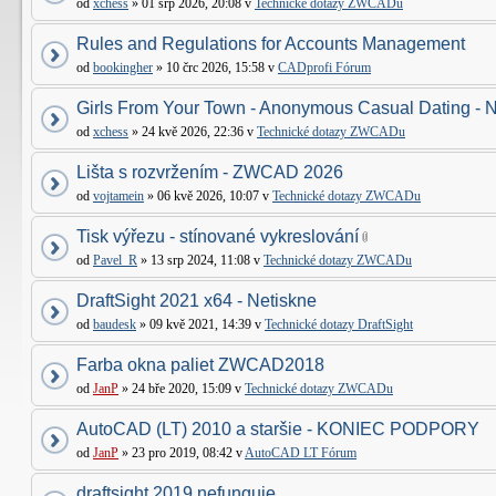
od
xchess
» 01 srp 2026, 20:08 v
Technické dotazy ZWCADu
Rules and Regulations for Accounts Management
od
bookingher
» 10 črc 2026, 15:58 v
CADprofi Fórum
Girls From Your Town - Anonymous Casual Dating - N
od
xchess
» 24 kvě 2026, 22:36 v
Technické dotazy ZWCADu
Lišta s rozvržením - ZWCAD 2026
od
vojtamein
» 06 kvě 2026, 10:07 v
Technické dotazy ZWCADu
Tisk výřezu - stínované vykreslování
od
Pavel_R
» 13 srp 2024, 11:08 v
Technické dotazy ZWCADu
DraftSight 2021 x64 - Netiskne
od
baudesk
» 09 kvě 2021, 14:39 v
Technické dotazy DraftSight
Farba okna paliet ZWCAD2018
od
JanP
» 24 bře 2020, 15:09 v
Technické dotazy ZWCADu
AutoCAD (LT) 2010 a staršie - KONIEC PODPORY
od
JanP
» 23 pro 2019, 08:42 v
AutoCAD LT Fórum
draftsight 2019 nefunguje