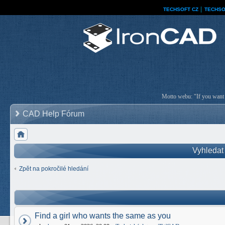
TECHSOFT CZ
│
TECHSO
Motto webu: "If you want a
CAD Help Fórum
Vyhledat
Zpět na pokročilé hledání
Find a girl who wants the same as you