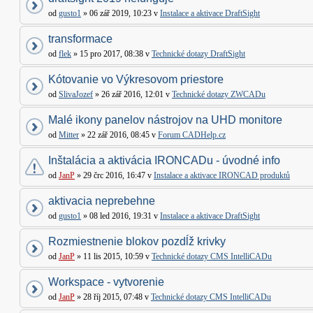
od
gusto1
» 06 zář 2019, 10:23 v
Instalace a aktivace DraftSight
transformace
od
flek
» 15 pro 2017, 08:38 v
Technické dotazy DraftSight
Kótovanie vo Výkresovom priestore
od
SlivaJozef
» 26 zář 2016, 12:01 v
Technické dotazy ZWCADu
Malé ikony panelov nástrojov na UHD monitore
od
Mitter
» 22 zář 2016, 08:45 v
Forum CADHelp.cz
Inštalácia a aktivácia IRONCADu - úvodné info
od
JanP
» 29 črc 2016, 16:47 v
Instalace a aktivace IRONCAD produktů
aktivacia neprebehne
od
gusto1
» 08 led 2016, 19:31 v
Instalace a aktivace DraftSight
Rozmiestnenie blokov pozdĺž krivky
od
JanP
» 11 lis 2015, 10:59 v
Technické dotazy CMS IntelliCADu
Workspace - vytvorenie
od
JanP
» 28 říj 2015, 07:48 v
Technické dotazy CMS IntelliCADu