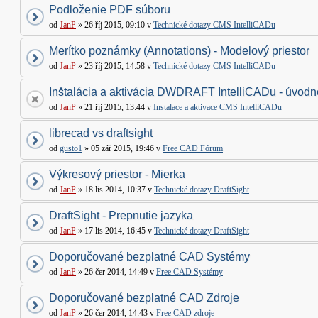
Podloženie PDF súboru
od
JanP
» 26 říj 2015, 09:10 v
Technické dotazy CMS IntelliCADu
Merítko poznámky (Annotations) - Modelový priestor
od
JanP
» 23 říj 2015, 14:58 v
Technické dotazy CMS IntelliCADu
Inštalácia a aktivácia DWDRAFT IntelliCADu - úvodné
od
JanP
» 21 říj 2015, 13:44 v
Instalace a aktivace CMS IntelliCADu
librecad vs draftsight
od
gusto1
» 05 zář 2015, 19:46 v
Free CAD Fórum
Výkresový priestor - Mierka
od
JanP
» 18 lis 2014, 10:37 v
Technické dotazy DraftSight
DraftSight - Prepnutie jazyka
od
JanP
» 17 lis 2014, 16:45 v
Technické dotazy DraftSight
Doporučované bezplatné CAD Systémy
od
JanP
» 26 čer 2014, 14:49 v
Free CAD Systémy
Doporučované bezplatné CAD Zdroje
od
JanP
» 26 čer 2014, 14:43 v
Free CAD zdroje