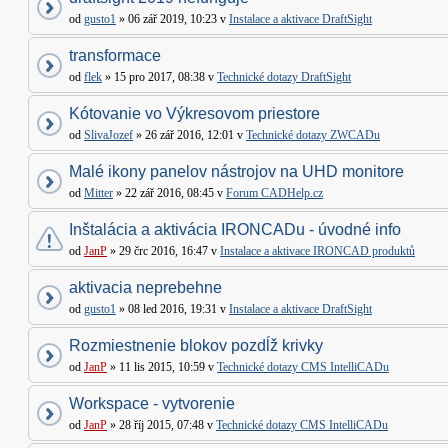
od
gusto1
» 06 zář 2019, 10:23 v
Instalace a aktivace DraftSight
transformace
od
flek
» 15 pro 2017, 08:38 v
Technické dotazy DraftSight
Kótovanie vo Výkresovom priestore
od
SlivaJozef
» 26 zář 2016, 12:01 v
Technické dotazy ZWCADu
Malé ikony panelov nástrojov na UHD monitore
od
Mitter
» 22 zář 2016, 08:45 v
Forum CADHelp.cz
Inštalácia a aktivácia IRONCADu - úvodné info
od
JanP
» 29 črc 2016, 16:47 v
Instalace a aktivace IRONCAD produktů
aktivacia neprebehne
od
gusto1
» 08 led 2016, 19:31 v
Instalace a aktivace DraftSight
Rozmiestnenie blokov pozdĺž krivky
od
JanP
» 11 lis 2015, 10:59 v
Technické dotazy CMS IntelliCADu
Workspace - vytvorenie
od
JanP
» 28 říj 2015, 07:48 v
Technické dotazy CMS IntelliCADu