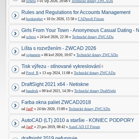
od
xchess
» 01 srp 2026, 20:08 v
Technické dotazy ZWCADu
Rules and Regulations for Accounts Management
od
bookingher
» 10 črc 2026, 15:58 v
CADprofi Fórum
Girls From Your Town - Anonymous Casual Dating - N
od
xchess
» 24 kvě 2026, 22:36 v
Technické dotazy ZWCADu
Lišta s rozvržením - ZWCAD 2026
od
vojtamein
» 06 kvě 2026, 10:07 v
Technické dotazy ZWCADu
Tisk výřezu - stínované vykreslování
od
Pavel_R
» 13 srp 2024, 11:08 v
Technické dotazy ZWCADu
DraftSight 2021 x64 - Netiskne
od
baudesk
» 09 kvě 2021, 14:39 v
Technické dotazy DraftSight
Farba okna paliet ZWCAD2018
od
JanP
» 24 bře 2020, 15:09 v
Technické dotazy ZWCADu
AutoCAD (LT) 2010 a staršie - KONIEC PODPORY
od
JanP
» 23 pro 2019, 08:42 v
AutoCAD LT Fórum
draftsight 2019 nefunguje