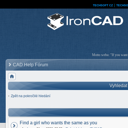
TECHSOFT CZ
│
TECHSO
Motto webu: "If you want a
CAD Help Fórum
Vyhledat
Zpět na pokročilé hledání
Find a girl who wants the same as you