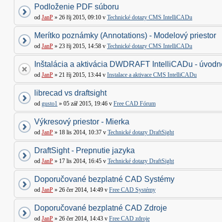
Podloženie PDF súboru
od
JanP
» 26 říj 2015, 09:10 v
Technické dotazy CMS IntelliCADu
Merítko poznámky (Annotations) - Modelový priestor
od
JanP
» 23 říj 2015, 14:58 v
Technické dotazy CMS IntelliCADu
Inštalácia a aktivácia DWDRAFT IntelliCADu - úvodné
od
JanP
» 21 říj 2015, 13:44 v
Instalace a aktivace CMS IntelliCADu
librecad vs draftsight
od
gusto1
» 05 zář 2015, 19:46 v
Free CAD Fórum
Výkresový priestor - Mierka
od
JanP
» 18 lis 2014, 10:37 v
Technické dotazy DraftSight
DraftSight - Prepnutie jazyka
od
JanP
» 17 lis 2014, 16:45 v
Technické dotazy DraftSight
Doporučované bezplatné CAD Systémy
od
JanP
» 26 čer 2014, 14:49 v
Free CAD Systémy
Doporučované bezplatné CAD Zdroje
od
JanP
» 26 čer 2014, 14:43 v
Free CAD zdroje