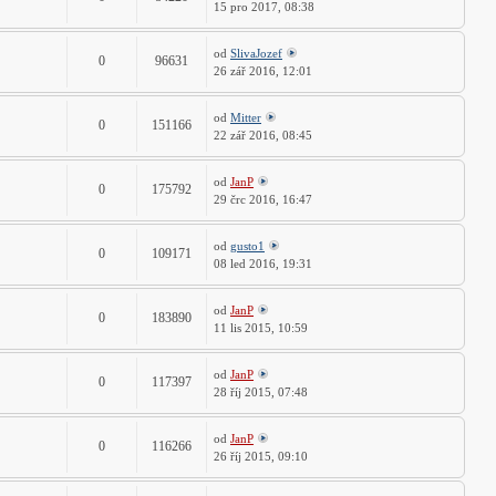
15 pro 2017, 08:38
od
SlivaJozef
0
96631
26 zář 2016, 12:01
od
Mitter
0
151166
22 zář 2016, 08:45
od
JanP
0
175792
29 črc 2016, 16:47
od
gusto1
0
109171
08 led 2016, 19:31
od
JanP
0
183890
11 lis 2015, 10:59
od
JanP
0
117397
28 říj 2015, 07:48
od
JanP
0
116266
26 říj 2015, 09:10