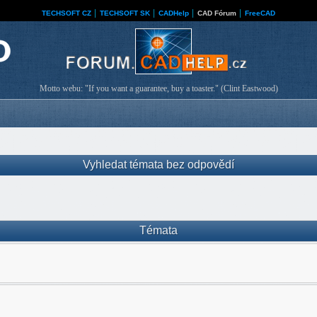
TECHSOFT CZ
│
TECHSOFT SK
│
CADHelp
│
CAD Fórum
│
FreeCAD
Motto webu: "If you want a guarantee, buy a toaster." (Clint Eastwood)
Vyhledat témata bez odpovědí
Témata