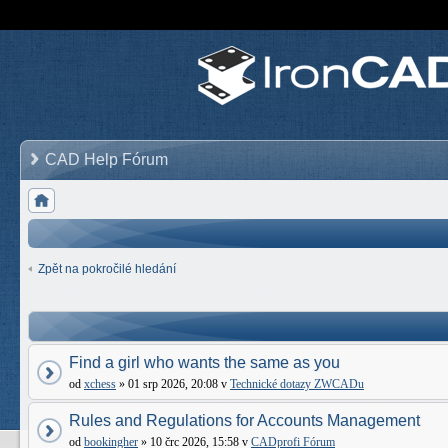
CAD Help Fórum
Zpět na pokročilé hledání
Find a girl who wants the same as you
od
xchess
» 01 srp 2026, 20:08 v
Technické dotazy ZWCADu
Rules and Regulations for Accounts Management
od
bookingher
» 10 črc 2026, 15:58 v
CADprofi Fórum