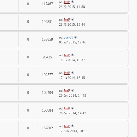
od
JanP
0
117467
23 říj 2015, 14:58
od
JanP
0
194351
21 říj 2015, 13:44
od
gusto1
0
133859
05 zář 2015, 19:46
od
JanP
0
96425
18 lis 2014, 10:37
od
JanP
0
102577
17 lis 2014, 16:45
od
JanP
0
169494
26 čer 2014, 14:49
od
JanP
0
166884
26 čer 2014, 14:43
od
JanP
0
157802
17 dub 2014, 10:36