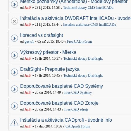
Merítko poznámky (Annotations) - Modelový priestor
od
JanP
» 23 říj 2015, 14:58 v
Technické dotazy CMS IntelliCADu
Inštalácia a aktivácia DWDRAFT IntelliCADu - úvodné
od
JanP
» 21 říj 2015, 13:44 v
Instalace a aktivace CMS IntelliCADu
librecad vs draftsight
od
gusto1
» 05 zář 2015, 19:46 v
Free CAD Fórum
Výkresový priestor - Mierka
od
JanP
» 18 lis 2014, 10:37 v
Technické dotazy DraftSight
DraftSight - Prepnutie jazyka
od
JanP
» 17 lis 2014, 16:45 v
Technické dotazy DraftSight
Doporučované bezplatné CAD Systémy
od
JanP
» 26 čer 2014, 14:49 v
Free CAD Systémy
Doporučované bezplatné CAD Zdroje
od
JanP
» 26 čer 2014, 14:43 v
Free CAD zdroje
Inštalácia a aktivácia CADprofi - úvodné info
od
JanP
» 17 dub 2014, 10:36 v
CADprofi Fórum