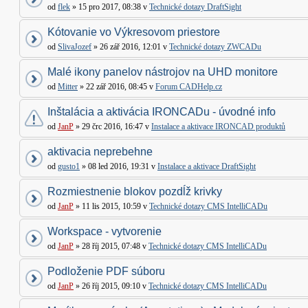
od
flek
» 15 pro 2017, 08:38 v
Technické dotazy DraftSight
Kótovanie vo Výkresovom priestore
od
SlivaJozef
» 26 zář 2016, 12:01 v
Technické dotazy ZWCADu
Malé ikony panelov nástrojov na UHD monitore
od
Mitter
» 22 zář 2016, 08:45 v
Forum CADHelp.cz
Inštalácia a aktivácia IRONCADu - úvodné info
od
JanP
» 29 črc 2016, 16:47 v
Instalace a aktivace IRONCAD produktů
aktivacia neprebehne
od
gusto1
» 08 led 2016, 19:31 v
Instalace a aktivace DraftSight
Rozmiestnenie blokov pozdĺž krivky
od
JanP
» 11 lis 2015, 10:59 v
Technické dotazy CMS IntelliCADu
Workspace - vytvorenie
od
JanP
» 28 říj 2015, 07:48 v
Technické dotazy CMS IntelliCADu
Podloženie PDF súboru
od
JanP
» 26 říj 2015, 09:10 v
Technické dotazy CMS IntelliCADu