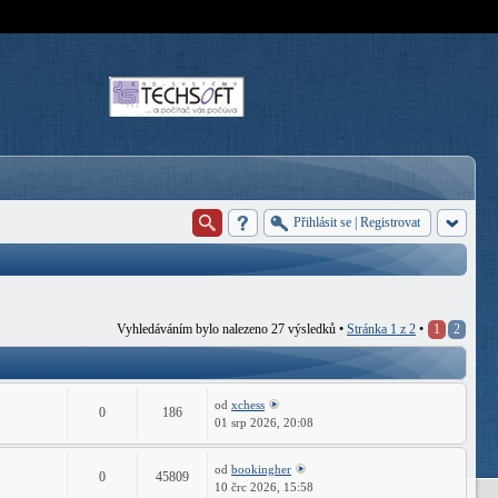
Přihlásit se
|
Registrovat
Vyhledáváním bylo nalezeno 27 výsledků •
Stránka
1
z
2
•
1
2
od
xchess
0
186
01 srp 2026, 20:08
od
bookingher
0
45809
10 črc 2026, 15:58