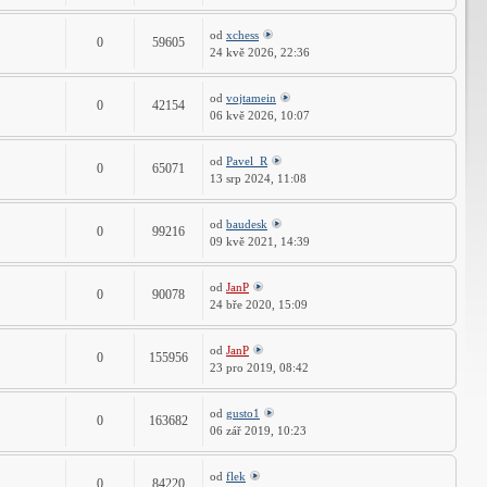
od
xchess
0
59605
24 kvě 2026, 22:36
od
vojtamein
0
42154
06 kvě 2026, 10:07
od
Pavel_R
0
65071
13 srp 2024, 11:08
od
baudesk
0
99216
09 kvě 2021, 14:39
od
JanP
0
90078
24 bře 2020, 15:09
od
JanP
0
155956
23 pro 2019, 08:42
od
gusto1
0
163682
06 zář 2019, 10:23
od
flek
0
84220