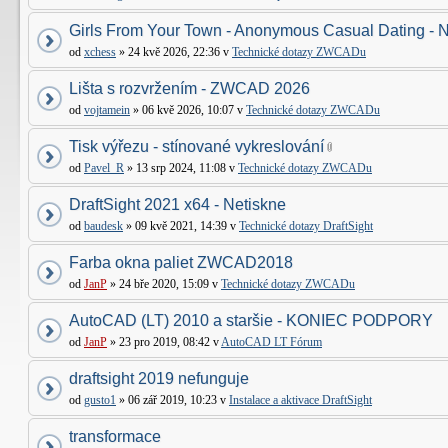
Girls From Your Town - Anonymous Casual Dating - N
od
xchess
» 24 kvě 2026, 22:36 v
Technické dotazy ZWCADu
Lišta s rozvržením - ZWCAD 2026
od
vojtamein
» 06 kvě 2026, 10:07 v
Technické dotazy ZWCADu
Tisk výřezu - stínované vykreslování
od
Pavel_R
» 13 srp 2024, 11:08 v
Technické dotazy ZWCADu
DraftSight 2021 x64 - Netiskne
od
baudesk
» 09 kvě 2021, 14:39 v
Technické dotazy DraftSight
Farba okna paliet ZWCAD2018
od
JanP
» 24 bře 2020, 15:09 v
Technické dotazy ZWCADu
AutoCAD (LT) 2010 a staršie - KONIEC PODPORY
od
JanP
» 23 pro 2019, 08:42 v
AutoCAD LT Fórum
draftsight 2019 nefunguje
od
gusto1
» 06 zář 2019, 10:23 v
Instalace a aktivace DraftSight
transformace