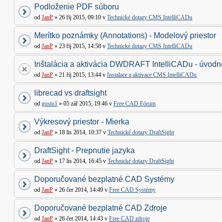
Podloženie PDF súboru
od
JanP
» 26 říj 2015, 09:10 v
Technické dotazy CMS IntelliCADu
Merítko poznámky (Annotations) - Modelový priestor
od
JanP
» 23 říj 2015, 14:58 v
Technické dotazy CMS IntelliCADu
Inštalácia a aktivácia DWDRAFT IntelliCADu - úvodné
od
JanP
» 21 říj 2015, 13:44 v
Instalace a aktivace CMS IntelliCADu
librecad vs draftsight
od
gusto1
» 05 zář 2015, 19:46 v
Free CAD Fórum
Výkresový priestor - Mierka
od
JanP
» 18 lis 2014, 10:37 v
Technické dotazy DraftSight
DraftSight - Prepnutie jazyka
od
JanP
» 17 lis 2014, 16:45 v
Technické dotazy DraftSight
Doporučované bezplatné CAD Systémy
od
JanP
» 26 čer 2014, 14:49 v
Free CAD Systémy
Doporučované bezplatné CAD Zdroje
od
JanP
» 26 čer 2014, 14:43 v
Free CAD zdroje