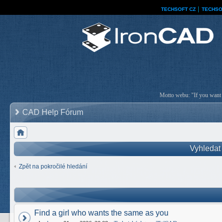
TECHSOFT CZ
│
TECHSO
Motto webu: "If you want a
CAD Help Fórum
Vyhledat
Zpět na pokročilé hledání
Find a girl who wants the same as you