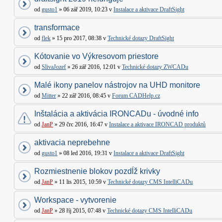
od
gusto1
» 06 zář 2019, 10:23 v
Instalace a aktivace DraftSight
transformace
od
flek
» 15 pro 2017, 08:38 v
Technické dotazy DraftSight
Kótovanie vo Výkresovom priestore
od
SlivaJozef
» 26 zář 2016, 12:01 v
Technické dotazy ZWCADu
Malé ikony panelov nástrojov na UHD monitore
od
Mitter
» 22 zář 2016, 08:45 v
Forum CADHelp.cz
Inštalácia a aktivácia IRONCADu - úvodné info
od
JanP
» 29 črc 2016, 16:47 v
Instalace a aktivace IRONCAD produktů
aktivacia neprebehne
od
gusto1
» 08 led 2016, 19:31 v
Instalace a aktivace DraftSight
Rozmiestnenie blokov pozdĺž krivky
od
JanP
» 11 lis 2015, 10:59 v
Technické dotazy CMS IntelliCADu
Workspace - vytvorenie
od
JanP
» 28 říj 2015, 07:48 v
Technické dotazy CMS IntelliCADu