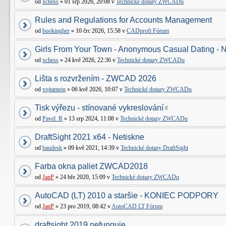
od
xchess
» 01 srp 2026, 20:08 v
Technické dotazy ZWCADu
Rules and Regulations for Accounts Management
od
bookingher
» 10 črc 2026, 15:58 v
CADprofi Fórum
Girls From Your Town - Anonymous Casual Dating - N
od
xchess
» 24 kvě 2026, 22:36 v
Technické dotazy ZWCADu
Lišta s rozvržením - ZWCAD 2026
od
vojtamein
» 06 kvě 2026, 10:07 v
Technické dotazy ZWCADu
Tisk výřezu - stínované vykreslování
od
Pavel_R
» 13 srp 2024, 11:08 v
Technické dotazy ZWCADu
DraftSight 2021 x64 - Netiskne
od
baudesk
» 09 kvě 2021, 14:39 v
Technické dotazy DraftSight
Farba okna paliet ZWCAD2018
od
JanP
» 24 bře 2020, 15:09 v
Technické dotazy ZWCADu
AutoCAD (LT) 2010 a staršie - KONIEC PODPORY
od
JanP
» 23 pro 2019, 08:42 v
AutoCAD LT Fórum
draftsight 2019 nefunguje