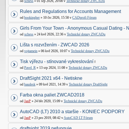
od
xchess
» 01 srp 2026, 20:08 v
Technické dotazy ZWCADu
Rules and Regulations for Accounts Management
od
bookingher
» 10 črc 2026, 15:58 v
CADprofi Fórum
Girls From Your Town - Anonymous Casual Dating - N
od
xchess
» 24 kvě 2026, 22:36 v
Technické dotazy ZWCADu
Lišta s rozvržením - ZWCAD 2026
od
vojtamein
» 06 kvě 2026, 10:07 v
Technické dotazy ZWCADu
Tisk výřezu - stínované vykreslování
od
Pavel_R
» 13 srp 2024, 11:08 v
Technické dotazy ZWCADu
DraftSight 2021 x64 - Netiskne
od
baudesk
» 09 kvě 2021, 14:39 v
Technické dotazy DraftSight
Farba okna paliet ZWCAD2018
od
JanP
» 24 bře 2020, 15:09 v
Technické dotazy ZWCADu
AutoCAD (LT) 2010 a staršie - KONIEC PODPORY
od
JanP
» 23 pro 2019, 08:42 v
AutoCAD LT Fórum
draftsight 2019 nefunguje