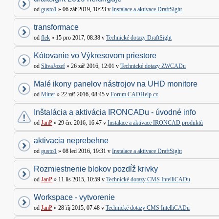
od
gusto1
» 06 zář 2019, 10:23 v
Instalace a aktivace DraftSight
transformace
od
flek
» 15 pro 2017, 08:38 v
Technické dotazy DraftSight
Kótovanie vo Výkresovom priestore
od
SlivaJozef
» 26 zář 2016, 12:01 v
Technické dotazy ZWCADu
Malé ikony panelov nástrojov na UHD monitore
od
Mitter
» 22 zář 2016, 08:45 v
Forum CADHelp.cz
Inštalácia a aktivácia IRONCADu - úvodné info
od
JanP
» 29 črc 2016, 16:47 v
Instalace a aktivace IRONCAD produktů
aktivacia neprebehne
od
gusto1
» 08 led 2016, 19:31 v
Instalace a aktivace DraftSight
Rozmiestnenie blokov pozdĺž krivky
od
JanP
» 11 lis 2015, 10:59 v
Technické dotazy CMS IntelliCADu
Workspace - vytvorenie
od
JanP
» 28 říj 2015, 07:48 v
Technické dotazy CMS IntelliCADu