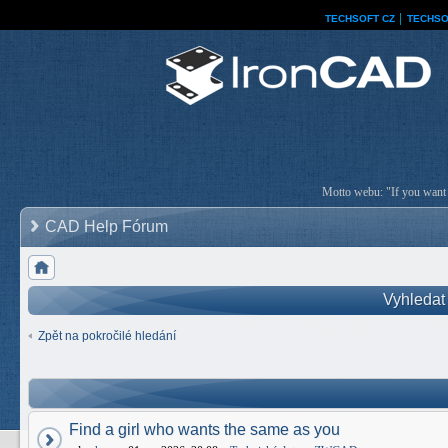
TECHSOFT CZ
│
TECHSO
Motto webu: "If you want a
CAD Help Fórum
Vyhledat
Zpět na pokročilé hledání
Find a girl who wants the same as you