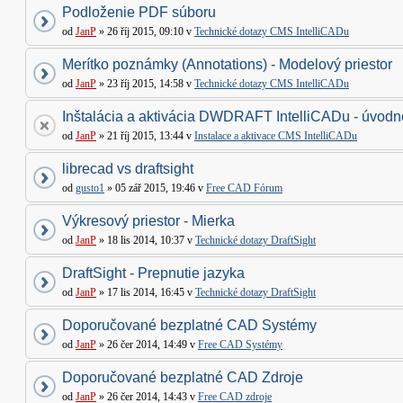
Podloženie PDF súboru
od
JanP
» 26 říj 2015, 09:10 v
Technické dotazy CMS IntelliCADu
Merítko poznámky (Annotations) - Modelový priestor
od
JanP
» 23 říj 2015, 14:58 v
Technické dotazy CMS IntelliCADu
Inštalácia a aktivácia DWDRAFT IntelliCADu - úvodné
od
JanP
» 21 říj 2015, 13:44 v
Instalace a aktivace CMS IntelliCADu
librecad vs draftsight
od
gusto1
» 05 zář 2015, 19:46 v
Free CAD Fórum
Výkresový priestor - Mierka
od
JanP
» 18 lis 2014, 10:37 v
Technické dotazy DraftSight
DraftSight - Prepnutie jazyka
od
JanP
» 17 lis 2014, 16:45 v
Technické dotazy DraftSight
Doporučované bezplatné CAD Systémy
od
JanP
» 26 čer 2014, 14:49 v
Free CAD Systémy
Doporučované bezplatné CAD Zdroje
od
JanP
» 26 čer 2014, 14:43 v
Free CAD zdroje