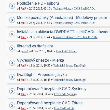
Podloženie PDF súboru
od
JanP
» 26 říj 2015, 09:10 v
Technické dotazy CMS IntelliCADu
Merítko poznámky (Annotations) - Modelový priestor
od
JanP
» 23 říj 2015, 14:58 v
Technické dotazy CMS IntelliCADu
Inštalácia a aktivácia DWDRAFT IntelliCADu - úvodné
od
JanP
» 21 říj 2015, 13:44 v
Instalace a aktivace CMS IntelliCADu
librecad vs draftsight
od
gusto1
» 05 zář 2015, 19:46 v
Free CAD Fórum
Výkresový priestor - Mierka
od
JanP
» 18 lis 2014, 10:37 v
Technické dotazy DraftSight
DraftSight - Prepnutie jazyka
od
JanP
» 17 lis 2014, 16:45 v
Technické dotazy DraftSight
Doporučované bezplatné CAD Systémy
od
JanP
» 26 čer 2014, 14:49 v
Free CAD Systémy
Doporučované bezplatné CAD Zdroje
od
JanP
» 26 čer 2014, 14:43 v
Free CAD zdroje