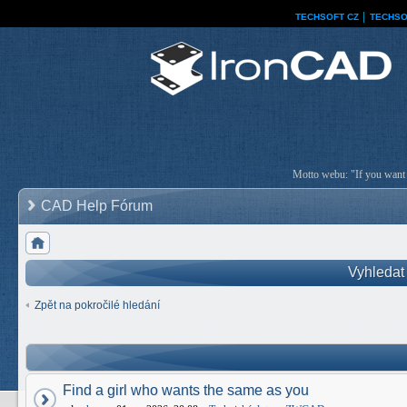
TECHSOFT CZ
│
TECHSO
Motto webu: "If you want a
CAD Help Fórum
Vyhledat
Zpět na pokročilé hledání
Find a girl who wants the same as you