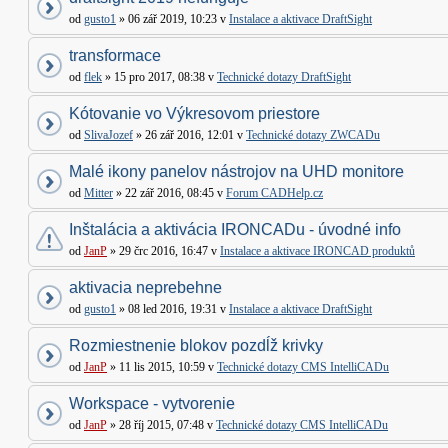
od
gusto1
» 06 zář 2019, 10:23 v
Instalace a aktivace DraftSight
transformace
od
flek
» 15 pro 2017, 08:38 v
Technické dotazy DraftSight
Kótovanie vo Výkresovom priestore
od
SlivaJozef
» 26 zář 2016, 12:01 v
Technické dotazy ZWCADu
Malé ikony panelov nástrojov na UHD monitore
od
Mitter
» 22 zář 2016, 08:45 v
Forum CADHelp.cz
Inštalácia a aktivácia IRONCADu - úvodné info
od
JanP
» 29 črc 2016, 16:47 v
Instalace a aktivace IRONCAD produktů
aktivacia neprebehne
od
gusto1
» 08 led 2016, 19:31 v
Instalace a aktivace DraftSight
Rozmiestnenie blokov pozdĺž krivky
od
JanP
» 11 lis 2015, 10:59 v
Technické dotazy CMS IntelliCADu
Workspace - vytvorenie
od
JanP
» 28 říj 2015, 07:48 v
Technické dotazy CMS IntelliCADu