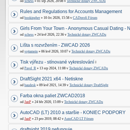
od
xchess
» 01 srp 2026, 20:08 v
Technické dotazy ZWCADu
Rules and Regulations for Accounts Management
od
bookingher
» 10 črc 2026, 15:58 v
CADprofi Fórum
Girls From Your Town - Anonymous Casual Dating - N
od
xchess
» 24 kvě 2026, 22:36 v
Technické dotazy ZWCADu
Lišta s rozvržením - ZWCAD 2026
od
vojtamein
» 06 kvě 2026, 10:07 v
Technické dotazy ZWCADu
Tisk výřezu - stínované vykreslování
od
Pavel_R
» 13 srp 2024, 11:08 v
Technické dotazy ZWCADu
DraftSight 2021 x64 - Netiskne
od
baudesk
» 09 kvě 2021, 14:39 v
Technické dotazy DraftSight
Farba okna paliet ZWCAD2018
od
JanP
» 24 bře 2020, 15:09 v
Technické dotazy ZWCADu
AutoCAD (LT) 2010 a staršie - KONIEC PODPORY
od
JanP
» 23 pro 2019, 08:42 v
AutoCAD LT Fórum
draftsight 2019 nefunguje