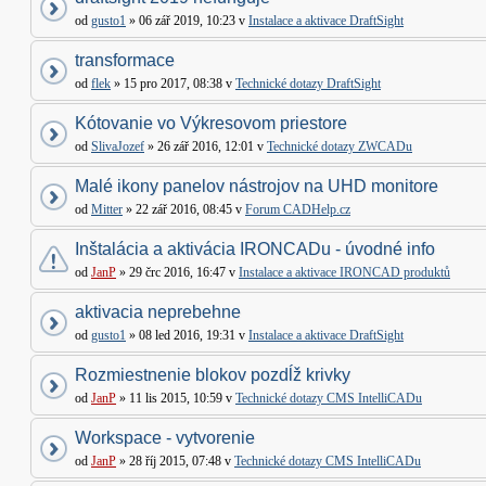
od
gusto1
» 06 zář 2019, 10:23 v
Instalace a aktivace DraftSight
transformace
od
flek
» 15 pro 2017, 08:38 v
Technické dotazy DraftSight
Kótovanie vo Výkresovom priestore
od
SlivaJozef
» 26 zář 2016, 12:01 v
Technické dotazy ZWCADu
Malé ikony panelov nástrojov na UHD monitore
od
Mitter
» 22 zář 2016, 08:45 v
Forum CADHelp.cz
Inštalácia a aktivácia IRONCADu - úvodné info
od
JanP
» 29 črc 2016, 16:47 v
Instalace a aktivace IRONCAD produktů
aktivacia neprebehne
od
gusto1
» 08 led 2016, 19:31 v
Instalace a aktivace DraftSight
Rozmiestnenie blokov pozdĺž krivky
od
JanP
» 11 lis 2015, 10:59 v
Technické dotazy CMS IntelliCADu
Workspace - vytvorenie
od
JanP
» 28 říj 2015, 07:48 v
Technické dotazy CMS IntelliCADu