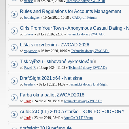
od
xchess
» 01 srp 2026, 20:08 v
Technické dotazy ZWCADu
Rules and Regulations for Accounts Management
od
bookingher
» 10 črc 2026, 15:58 v
CADprofi Fórum
Girls From Your Town - Anonymous Casual Dating - N
od
xchess
» 24 kvě 2026, 22:36 v
Technické dotazy ZWCADu
Lišta s rozvržením - ZWCAD 2026
od
vojtamein
» 06 kvě 2026, 10:07 v
Technické dotazy ZWCADu
Tisk výřezu - stínované vykreslování
od
Pavel_R
» 13 srp 2024, 11:08 v
Technické dotazy ZWCADu
DraftSight 2021 x64 - Netiskne
od
baudesk
» 09 kvě 2021, 14:39 v
Technické dotazy DraftSight
Farba okna paliet ZWCAD2018
od
JanP
» 24 bře 2020, 15:09 v
Technické dotazy ZWCADu
AutoCAD (LT) 2010 a staršie - KONIEC PODPORY
od
JanP
» 23 pro 2019, 08:42 v
AutoCAD LT Fórum
draftsight 2019 nefunguje