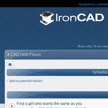
TECHSOFT CZ
│
TECHSO
Motto webu: "If you want a
CAD Help Fórum
Vyhledat
Zpět na pokročilé hledání
Find a girl who wants the same as you