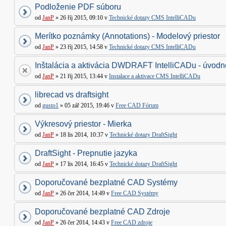
Podloženie PDF súboru
od
JanP
» 26 říj 2015, 09:10 v
Technické dotazy CMS IntelliCADu
Merítko poznámky (Annotations) - Modelový priestor
od
JanP
» 23 říj 2015, 14:58 v
Technické dotazy CMS IntelliCADu
Inštalácia a aktivácia DWDRAFT IntelliCADu - úvodné
od
JanP
» 21 říj 2015, 13:44 v
Instalace a aktivace CMS IntelliCADu
librecad vs draftsight
od
gusto1
» 05 zář 2015, 19:46 v
Free CAD Fórum
Výkresový priestor - Mierka
od
JanP
» 18 lis 2014, 10:37 v
Technické dotazy DraftSight
DraftSight - Prepnutie jazyka
od
JanP
» 17 lis 2014, 16:45 v
Technické dotazy DraftSight
Doporučované bezplatné CAD Systémy
od
JanP
» 26 čer 2014, 14:49 v
Free CAD Systémy
Doporučované bezplatné CAD Zdroje
od
JanP
» 26 čer 2014, 14:43 v
Free CAD zdroje