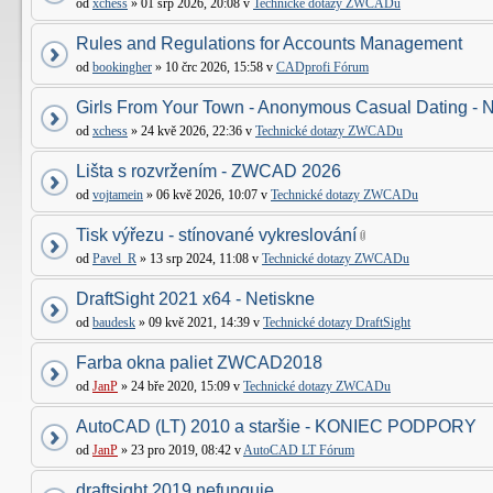
od
xchess
» 01 srp 2026, 20:08 v
Technické dotazy ZWCADu
Rules and Regulations for Accounts Management
od
bookingher
» 10 črc 2026, 15:58 v
CADprofi Fórum
Girls From Your Town - Anonymous Casual Dating - N
od
xchess
» 24 kvě 2026, 22:36 v
Technické dotazy ZWCADu
Lišta s rozvržením - ZWCAD 2026
od
vojtamein
» 06 kvě 2026, 10:07 v
Technické dotazy ZWCADu
Tisk výřezu - stínované vykreslování
od
Pavel_R
» 13 srp 2024, 11:08 v
Technické dotazy ZWCADu
DraftSight 2021 x64 - Netiskne
od
baudesk
» 09 kvě 2021, 14:39 v
Technické dotazy DraftSight
Farba okna paliet ZWCAD2018
od
JanP
» 24 bře 2020, 15:09 v
Technické dotazy ZWCADu
AutoCAD (LT) 2010 a staršie - KONIEC PODPORY
od
JanP
» 23 pro 2019, 08:42 v
AutoCAD LT Fórum
draftsight 2019 nefunguje