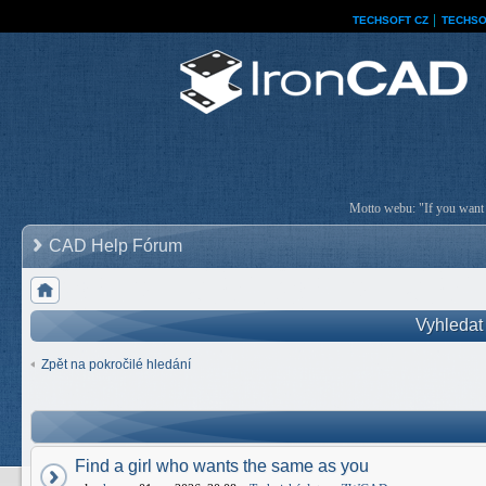
TECHSOFT CZ
│
TECHSO
Motto webu: "If you want a
CAD Help Fórum
Vyhledat
Zpět na pokročilé hledání
Find a girl who wants the same as you