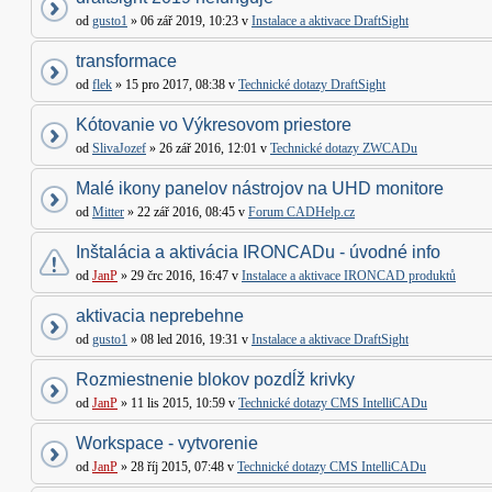
od
gusto1
» 06 zář 2019, 10:23 v
Instalace a aktivace DraftSight
transformace
od
flek
» 15 pro 2017, 08:38 v
Technické dotazy DraftSight
Kótovanie vo Výkresovom priestore
od
SlivaJozef
» 26 zář 2016, 12:01 v
Technické dotazy ZWCADu
Malé ikony panelov nástrojov na UHD monitore
od
Mitter
» 22 zář 2016, 08:45 v
Forum CADHelp.cz
Inštalácia a aktivácia IRONCADu - úvodné info
od
JanP
» 29 črc 2016, 16:47 v
Instalace a aktivace IRONCAD produktů
aktivacia neprebehne
od
gusto1
» 08 led 2016, 19:31 v
Instalace a aktivace DraftSight
Rozmiestnenie blokov pozdĺž krivky
od
JanP
» 11 lis 2015, 10:59 v
Technické dotazy CMS IntelliCADu
Workspace - vytvorenie
od
JanP
» 28 říj 2015, 07:48 v
Technické dotazy CMS IntelliCADu