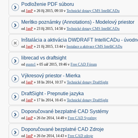
Podloženie PDF súboru
od
JanP
» 26 říj 2015, 09:10 v
Technické dotazy CMS IntelliCADu
Merítko poznámky (Annotations) - Modelový priestor
od
JanP
» 23 říj 2015, 14:58 v
Technické dotazy CMS IntelliCADu
Inštalácia a aktivácia DWDRAFT IntelliCADu - úvodné
od
JanP
» 21 říj 2015, 13:44 v
Instalace a aktivace CMS IntelliCADu
librecad vs draftsight
od
gusto1
» 05 zář 2015, 19:46 v
Free CAD Fórum
Výkresový priestor - Mierka
od
JanP
» 18 lis 2014, 10:37 v
Technické dotazy DraftSight
DraftSight - Prepnutie jazyka
od
JanP
» 17 lis 2014, 16:45 v
Technické dotazy DraftSight
Doporučované bezplatné CAD Systémy
od
JanP
» 26 čer 2014, 14:49 v
Free CAD Systémy
Doporučované bezplatné CAD Zdroje
od
JanP
» 26 čer 2014, 14:43 v
Free CAD zdroje