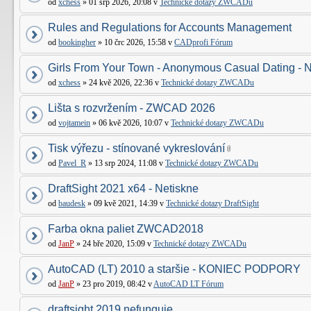
od
xchess
» 01 srp 2026, 20:08 v
Technické dotazy ZWCADu
Rules and Regulations for Accounts Management
od
bookingher
» 10 črc 2026, 15:58 v
CADprofi Fórum
Girls From Your Town - Anonymous Casual Dating - N
od
xchess
» 24 kvě 2026, 22:36 v
Technické dotazy ZWCADu
Lišta s rozvržením - ZWCAD 2026
od
vojtamein
» 06 kvě 2026, 10:07 v
Technické dotazy ZWCADu
Tisk výřezu - stínované vykreslování
od
Pavel_R
» 13 srp 2024, 11:08 v
Technické dotazy ZWCADu
DraftSight 2021 x64 - Netiskne
od
baudesk
» 09 kvě 2021, 14:39 v
Technické dotazy DraftSight
Farba okna paliet ZWCAD2018
od
JanP
» 24 bře 2020, 15:09 v
Technické dotazy ZWCADu
AutoCAD (LT) 2010 a staršie - KONIEC PODPORY
od
JanP
» 23 pro 2019, 08:42 v
AutoCAD LT Fórum
draftsight 2019 nefunguje