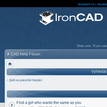
TECHSOFT CZ
│
TECHSO
Motto webu: "If you want a
CAD Help Fórum
Vyhledat
Zpět na pokročilé hledání
Find a girl who wants the same as you