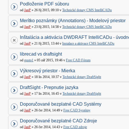
Podloženie PDF súboru
od
JanP
» 26 říj 2015, 09:10 v
Technické dotazy CMS IntelliCADu
Merítko poznámky (Annotations) - Modelový priestor
od
JanP
» 23 říj 2015, 14:58 v
Technické dotazy CMS IntelliCADu
Inštalácia a aktivácia DWDRAFT IntelliCADu - úvodné
od
JanP
» 21 říj 2015, 13:44 v
Instalace a aktivace CMS IntelliCADu
librecad vs draftsight
od
gusto1
» 05 zář 2015, 19:46 v
Free CAD Fórum
Výkresový priestor - Mierka
od
JanP
» 18 lis 2014, 10:37 v
Technické dotazy DraftSight
DraftSight - Prepnutie jazyka
od
JanP
» 17 lis 2014, 16:45 v
Technické dotazy DraftSight
Doporučované bezplatné CAD Systémy
od
JanP
» 26 čer 2014, 14:49 v
Free CAD Systémy
Doporučované bezplatné CAD Zdroje
od
JanP
» 26 čer 2014, 14:43 v
Free CAD zdroje