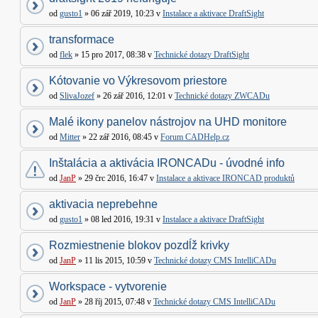
od
gusto1
» 06 zář 2019, 10:23 v
Instalace a aktivace DraftSight
transformace
od
flek
» 15 pro 2017, 08:38 v
Technické dotazy DraftSight
Kótovanie vo Výkresovom priestore
od
SlivaJozef
» 26 zář 2016, 12:01 v
Technické dotazy ZWCADu
Malé ikony panelov nástrojov na UHD monitore
od
Mitter
» 22 zář 2016, 08:45 v
Forum CADHelp.cz
Inštalácia a aktivácia IRONCADu - úvodné info
od
JanP
» 29 črc 2016, 16:47 v
Instalace a aktivace IRONCAD produktů
aktivacia neprebehne
od
gusto1
» 08 led 2016, 19:31 v
Instalace a aktivace DraftSight
Rozmiestnenie blokov pozdĺž krivky
od
JanP
» 11 lis 2015, 10:59 v
Technické dotazy CMS IntelliCADu
Workspace - vytvorenie
od
JanP
» 28 říj 2015, 07:48 v
Technické dotazy CMS IntelliCADu